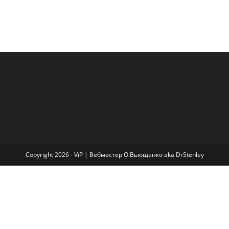
Copyright 2026 - ViP | Вебмастер О.Вьющенко aka DrStenley